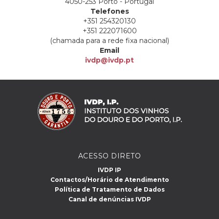
4050-253 Porto - Portugal
Telefones
+351 254320130
+351 222071600
(chamada para a rede fixa nacional)
Email
ivdp@ivdp.pt
ACESSO DIRETO
IVDP IP
Contactos/Horário de Atendimento
Política de Tratamento de Dados
Canal de denúncias IVDP