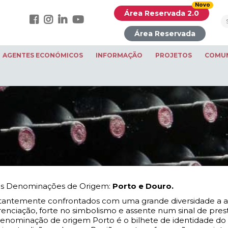
Novo
Área Reservada 2.0
Área Reservada
AGENTES ECONÓMICOS
INFORMAÇÃO
PROJETOS
COMU
as Denominações de Origem:
Porto e Douro.
ntemente confrontados com uma grande diversidade a apel
renciação, forte no simbolismo e assente num sinal de pre
denominação de origem Porto é o bilhete de identidade do 