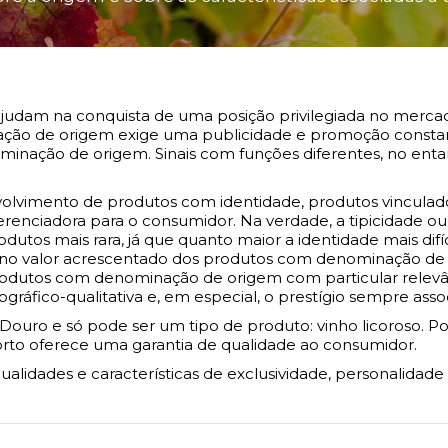
 ajudam na conquista de uma posição privilegiada no merc
ação de origem exige uma publicidade e promoção constan
ação de origem. Sinais com funções diferentes, no entant
lvimento de produtos com identidade, produtos vinculados
ferenciadora para o consumidor. Na verdade, a tipicidade
dutos mais rara, já que quanto maior a identidade mais difí
no valor acrescentado dos produtos com denominação de
 produtos com denominação de origem com particular relev
gráfico-qualitativa e, em especial, o prestígio sempre asso
ouro e só pode ser um tipo de produto: vinho licoroso. P
 Porto oferece uma garantia de qualidade ao consumidor.
alidades e características de exclusividade, personalidade