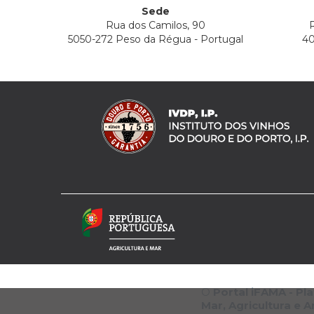
Sede
Rua dos Camilos, 90
R
5050-272 Peso da Régua - Portugal
40
O
Portal iFAMA - P
Mar, Agricultura e 