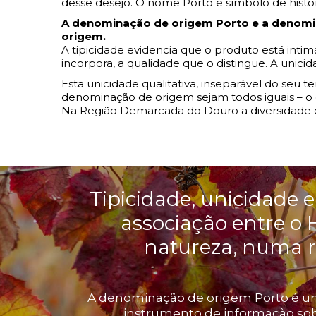
desse desejo. O nome Porto é símbolo de histó
A denominação de origem Porto e a denomin
origem.
A tipicidade evidencia que o produto está intim
incorpora, a qualidade que o distingue. A unic
Esta unicidade qualitativa, inseparável do seu 
denominação de origem sejam todos iguais – o qu
Na Região Demarcada do Douro a diversidade é
Tipicidade, unicidade e
associação entre o 
natureza, numa 
A denominação de origem Porto é um
instrumento de informação sob