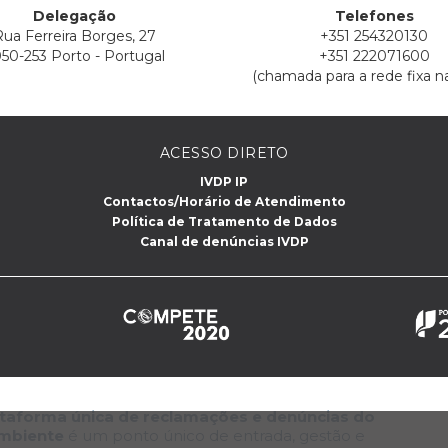
Delegação
Telefones
ua Ferreira Borges, 27
+351 254320130
50-253 Porto - Portugal
+351 222071600
(chamada para a rede fixa na
ACESSO DIRETO
IVDP IP
Contactos/Horário de Atendimento
Política de Tratamento de Dados
Canal de denúncias IVDP
lataforma única de reclamações e denúncias do
Ambiente
é um ponto único de entrada, gestão e