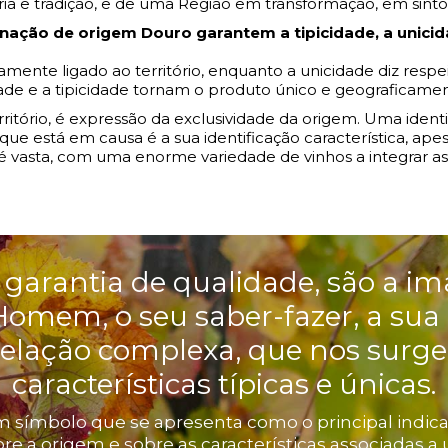
ria e tradição, e de uma Região em transformação, em sin
ação de origem Douro garantem a tipicidade, a unicid
amente ligado ao território, enquanto a unicidade diz respei
idade e a tipicidade tornam o produto único e geograficamen
território, é expressão da exclusividade da origem. Uma ide
e está em causa é a sua identificação característica, apesa
 vasta, com uma enorme variedade de vinhos a integrar a
 garantia de qualidade, são a im
Homem, o seu saber-fazer, a sua 
relação complexa, que nos surg
características típicas e únicas.
 símbolo que se apresenta como o principal indica
re a origem e sobre as características associadas