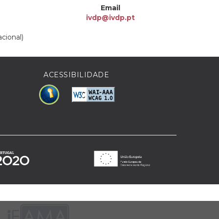
Email
ivdp@ivdp.pt
cional)
ACESSIBILIDADE