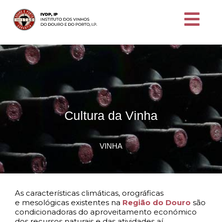
Cultura da Vinha
VINHA
As características
climáticas
, orográficas
e
mesológicas
existentes na
Região do Douro
são
condicionadoras do aproveitamento económico
dos recursos naturais e das atividades aí