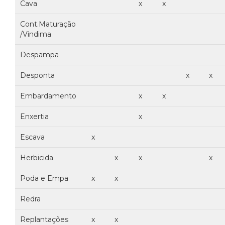
Cava
x
x
Cont.Maturação
/Vindima
Despampa
Desponta
x
x
Embardamento
x
x
Enxertia
x
Escava
x
Herbicida
x
x
x
Poda e Empa
x
x
Redra
Replantações
x
x