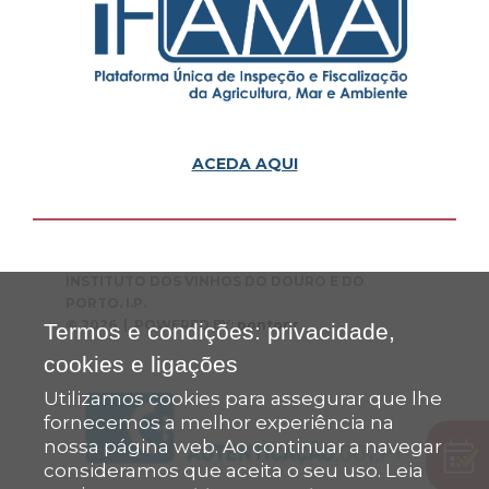
ACEDA AQUI
INSTITUTO DOS VINHOS DO DOURO E DO
PORTO. I.P.
© 2026 | POWERED BY:
pontopr
Termos e condições: privacidade,
cookies e ligações
Utilizamos cookies para assegurar que lhe
fornecemos a melhor experiência na
nossa página web. Ao continuar a navegar
consideramos que aceita o seu uso. Leia