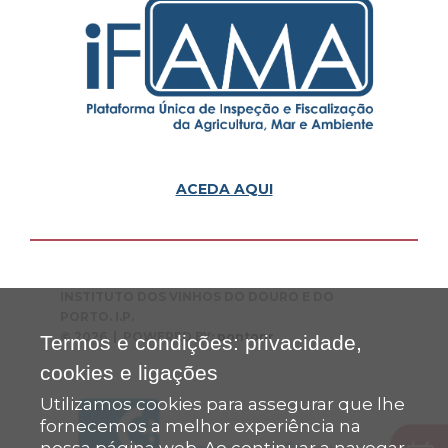
ACEDA AQUI
INSTITUTO DOS VINHOS DO DOURO E DO
PORTO. I.P.
© 2026 | POWERED BY:
pontopr
Termos e condições: privacidade,
cookies e ligações
Utilizamos cookies para assegurar que lhe
fornecemos a melhor experiência na